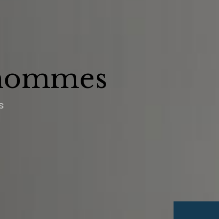
 hommes
s