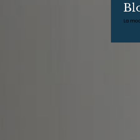
Bl
La mod