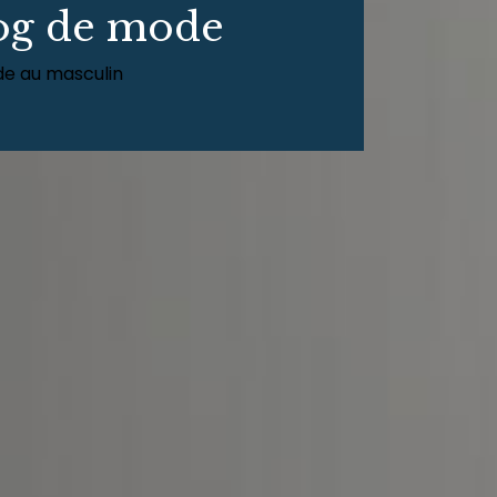
og de mode
e au masculin